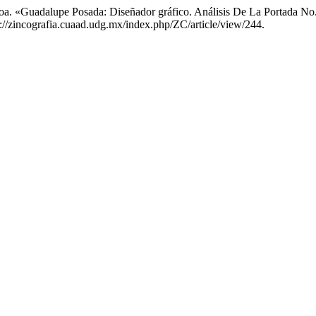
eroa. «Guadalupe Posada: Diseñador gráfico. Análisis De La Portada N
s://zincografia.cuaad.udg.mx/index.php/ZC/article/view/244.