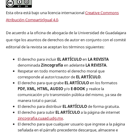
Esta obra está bajo una licencia internacional
Creative Commons
Atribución-CompartirIgual 4.0
.
De acuerdo a la oficina de abogacía de la Universidad de Guadalajara
que rige los asuntos de derechos de autor en conjunto con el comité
editorial de la revista se aceptan los términos siguientes:
El derecho para incluir
EL ARTÍCULO
en
LA REVISTA
denominada
Zincografía
en adelante
LA REVISTA
.
Respetar en todo momento el derecho moral que
corresponde al autor/coautor de
EL ARTÍCULO
.
El derecho para que grabe
EL ARTÍCULO
en los formatos
PDF, XML, HTML, AUDIO
y/o
E-BOOK
y realice la
comunicación y/o transmisión pública del mismo, ya sea de
manera total o parcial.
El derecho para distribuir
EL ARTÍCULO
de forma gratuita.
El derecho para subir
EL ARTÍCULO
a la página de internet
zincografia.cuaad.udg.mx
.
El derecho para que cualquier usuario que ingrese a la página
señalada en el párrafo precedente descargue, almacene e