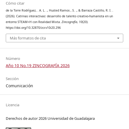
Cómo citar
de la Torre Rodríguez, . A. L. ., Husted Ramos , S. ., & Barraza Castillo, R. I. .
(2026). Catrinas interactivas: desarrollo de talento creativo-humanista en un
entorno STEAM+H con Realidad Mixta.
Zincografía
,
10
(20).
https://doi.org/10.32870/zcr.v10i20.296
Más formatos de cita
Número
Año 10 No.19 ZINCOGRAFÍA 2026
Sección
Comunicación
Licencia
Derechos de autor 2026 Universidad de Guadalajara