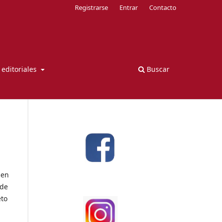
Registrarse
Entrar
Contacto
s editoriales
Buscar
 en
 de
eto