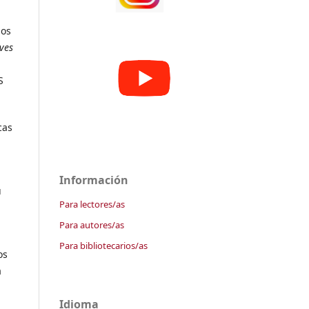
los
ves
S
cas
Información
u
Para lectores/as
Para autores/as
Para bibliotecarios/as
os
a
Idioma