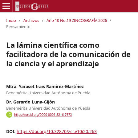
Inicio
/
Archivos
/
Año 10 No.19 ZINCOGRAFÍA 2026
/
Pensamiento
La lámina científica como
facilitadora de la comunicación de
la ciencia y el aprendizaje
Mtra. Yaraset Irais Ramírez-Martínez
Benemérita Universidad Autónoma de Puebla
Dr. Gerardo Luna-Gijón
Benemérita Universidad Autónoma de Puebla
https://orcid.org/0000-0001-8216-767X
DOI:
https://doi.org/10.32870/zcr.v10i20.263