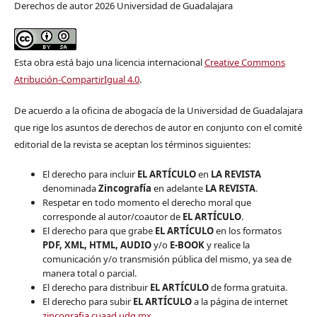
Derechos de autor 2026 Universidad de Guadalajara
Esta obra está bajo una licencia internacional
Creative Commons
Atribución-CompartirIgual 4.0
.
De acuerdo a la oficina de abogacía de la Universidad de Guadalajara
que rige los asuntos de derechos de autor en conjunto con el comité
editorial de la revista se aceptan los términos siguientes:
El derecho para incluir
EL ARTÍCULO
en
LA REVISTA
denominada
Zincografía
en adelante
LA REVISTA
.
Respetar en todo momento el derecho moral que
corresponde al autor/coautor de
EL ARTÍCULO
.
El derecho para que grabe
EL ARTÍCULO
en los formatos
PDF, XML, HTML, AUDIO
y/o
E-BOOK
y realice la
comunicación y/o transmisión pública del mismo, ya sea de
manera total o parcial.
El derecho para distribuir
EL ARTÍCULO
de forma gratuita.
El derecho para subir
EL ARTÍCULO
a la página de internet
zincografia.cuaad.udg.mx
.